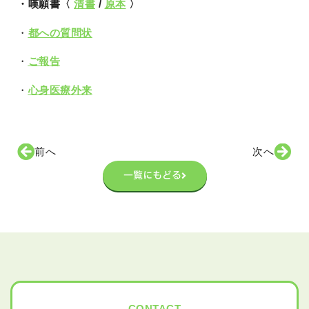
・嘆願書〈
清書
/
原本
〉
・
都への質問状
・
ご報告
・
心身医療外来
前へ
次へ
一覧にもどる
CONTACT