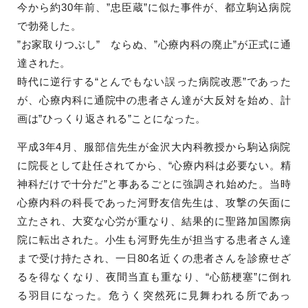
今から約30年前、”忠臣蔵”に似た事件が、都立駒込病院
で勃発した。
”お家取りつぶし” ならぬ、”心療内科の廃止”が正式に通
達された。
時代に逆行する“とんでもない誤った病院改悪”であった
が、心療内科に通院中の患者さん達が大反対を始め、計
画は”ひっくり返される”ことになった。
平成3年4月、服部信先生が金沢大内科教授から駒込病院
に院長として赴任されてから、“心療内科は必要ない。精
神科だけで十分だ”と事あるごとに強調され始めた。当時
心療内科の科長であった河野友信先生は、攻撃の矢面に
立たされ、大変な心労が重なり、結果的に聖路加国際病
院に転出された。小生も河野先生が担当する患者さん達
まで受け持たされ、一日80名近くの患者さんを診療せざ
るを得なくなり、夜間当直も重なり、“心筋梗塞”に倒れ
る羽目になった。危うく突然死に見舞われる所であっ