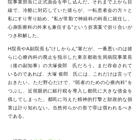
院事業部長に正式面会を申し込んだ。それまで上から目
線で、冷酷に対応していた彼らが、一転患者会の方々と
私にすり寄り始め、”私が常勤で神経科の科長に就任し、
心身医療科の外来も兼任する”という折衷案で折り合いが
つき和解した。
H院長やA副院長も”けしからん”輩だが、一番悪いのは彼
らに心療内科の廃止を指示した東京都衛生局病院事業長
（後の副知事）の大塚俊郎 氏だろう。まだ存命されて
いるのであれば、大塚 俊郎 氏には、これだけは言って
おきたい。ただ野心だけで、“弱者のための心療内科”を
つぶし、近視眼的に銀行税を導入し都民に大きな借金を
残してしまった。都民に与えた精神的打撃と財政的な損
害は計り知れない。当然何らかの形で罪は償われるべき
である。