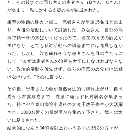
た。その後すぐに同じ考えの患者さん（Bさん、Cさん）
が集まり、私に対する支援の会が結成された。
巣鴨の駅前の豚カツ屋に、患者さんが早速15名ほど集ま
り、今後の活動について討論した。みなさん、自分の病
気で精一杯の方ばかりだったので、現在の病状の訴えが
主になり、とても反対活動への議論までには進展しなか
った。しかし、泣き崩れそうな患者さんを目の当たりに
して、“まずは患者さんの治療を大切にしなければならな
い。政治的活動を優先せず、彼らの病気の悪化だけは避
けなければ。”と心に誓った。
その後、患者さんの会が自然発生的に膨れ上がり、自民
党から左翼政党まで、党派に偏らず反対署名が集まっ
た。特に都立青山病院小児科の大滝千佐子先生が大活躍
され、1000名近くの反対署名を集めて下さり、我々は大
いに励まされた。
結果的になんと3400名以上という多くの都民の方々が、