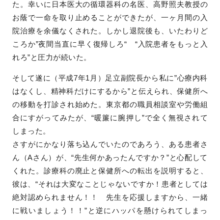
た。幸いに日本医大の循環器科の名医、高野照夫教授の
お蔭で一命を取り止めることができたが、一ヶ月間の入
院治療を余儀なくされた。しかし退院後も、いたわりど
ころか”夜間当直に早く復帰しろ“ “入院患者をもっと入
れろ”と圧力が続いた。
そして遂に（平成7年1月）足立副院長から私に”心療内科
はなくし、精神科だけにするから”と伝えられ、保健所へ
の移動を打診され始めた。東京都の職員相談室や労働組
合にすがってみたが、“暖簾に腕押し”で全く無視されて
しまった。
さすがにかなり落ち込んでいたのであろう、ある患者さ
ん（Aさん）が、“先生何かあったんですか？”と心配して
くれた。診療科の廃止と保健所への転出を説明すると、
彼は、“それは大変なことじゃないですか！患者としては
絶対認められません！！ 先生を応援しますから、一緒
に戦いましょう！！”と逆にハッパを懸けられてしまっ