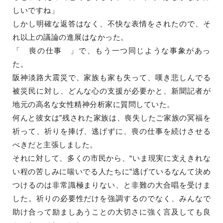
しいですね」
しかし明確な返答はなく、不快な表情をされたので、そ
れ以上の議論の進展はなかった。
「 喪の仕事 」で、もう一つ同じような事象があっ
た。
阪神淡路大震災で、家族も家も失って、嘆き悲しんでる
被災民に対し、どんな心の支援が必要かと、新聞記者が
地元の高名な女性精神分析家に質問していた。
何んと彼女は”残された家族は、喪失したご家族の冥福を
祈って、祈りを捧げ、逃げずに、喪の仕事を続けさせる
べきだと主張しました。
それに対して、多くの市民から、“いま現実に支えきれな
い程の苦しみに喘いでる人たちに”逃げているなんて決め
つけるのは非常識極まりない、と非難の大合唱を受けま
した。祈りの必要性だけを強調するのでなく、みんなで
助け合って励ましあうことの大切さに強く言及しても良