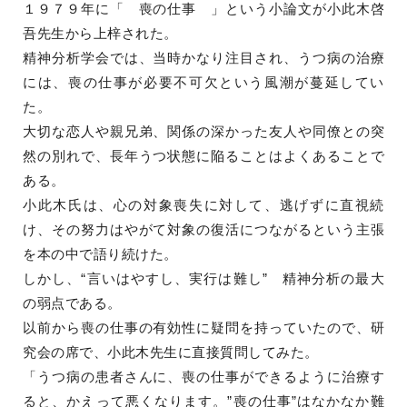
１９７９年に「 喪の仕事 」という小論文が小此木啓
吾先生から上梓された。
精神分析学会では、当時かなり注目され、うつ病の治療
には、喪の仕事が必要不可欠という風潮が蔓延してい
た。
大切な恋人や親兄弟、関係の深かった友人や同僚との突
然の別れで、長年うつ状態に陥ることはよくあることで
ある。
小此木氏は、心の対象喪失に対して、逃げずに直視続
け、その努力はやがて対象の復活につながるという主張
を本の中で語り続けた。
しかし、“言いはやすし、実行は難し” 精神分析の最大
の弱点である。
以前から喪の仕事の有効性に疑問を持っていたので、研
究会の席で、小此木先生に直接質問してみた。
「うつ病の患者さんに、喪の仕事ができるように治療す
ると、かえって悪くなります。”喪の仕事”はなかなか難